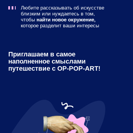
Экспресс-курсы
10 видеокурсов
в записи для тех, кто
хочет самостоятельно изучить
главное из истории искусства
за 4900 руб.
Курс
Анастасии Постригай
120 минут