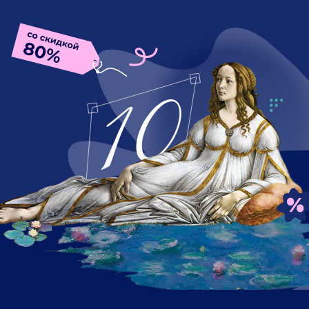
Эти курсы будут
особенно полезны вам,
если вы:
Работаете в креативной индустрии
и нуждаетесь
в потоке
оригинальных идей
или просто
хотите развить вкус
и насмотренность.