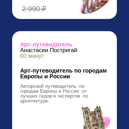
990 ₽
Курс
Анастасии Постригай
50 минут
Гид по импрессионизму
За 50 минут научитесь различать
импрессионистов между собой и
узнавать их в любом музее мира
990 ₽