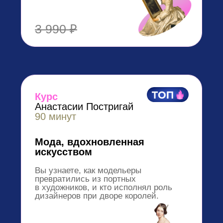
Анастасии Постригай
100 минут
Библейские сюжеты в
искусстве
Этот курс поможет вам не только
научиться читать шедевры живописи,
посвященные сценам из Библии.
2 990 ₽
Арт-путеводитель
Анастасии Постригай
60 минут
Арт-путеводитель по городам
Европы и России
Авторский путеводитель по
городам Европы и России от
лучших гидов и экспертов по
архитектуре.