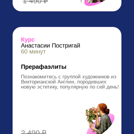
Купить
Остались вопросы?
Напишите куратору Академии
Задать вопрос
OP-POP-ART —
самый масштабный
в Рунете проект по
популяризации