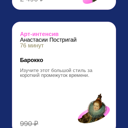
искусства
Миссия OP-POP-ART — открыть дверь в мир
искусства каждому. Здесь топовые
преподаватели и искусствоведы рассказывают о
высоком на простом и доступном языке — так,
чтобы было понятно человеку с любым уровнем
знаний.
Для тех, кто хочет связать свою
профессиональную жизнь с искусством — у нас
есть академическая программа переподготовки
“Искусствоведение”
. А для любителей —
десятки
популярных курсов
, а также
экскурсии
и
поездки с искусствоведами.