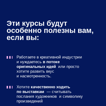
Хотите
качественно ходить
по выставкам
— считывать
послания художников и символику
произведений
Любите рассказывать об искусстве
близким или нуждаетесь в том,
чтобы
найти новое окружение,
которое разделит ваши интересы
Приглашаем в самое
наполненное смыслами
путешествие с OP-POP-ART!