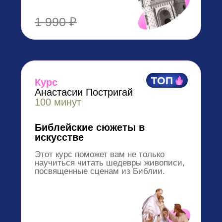
Курс
Анастасии Постригай
60 минут
Прерафаэлиты
Познакомитесь с группой художников из
Викторианской Англии, породивших
новую эстетику, популярную по сей день!
2 490 ₽
Арт-интенсив
Анастасии Постригай
76 минут
Барокко
Изучите этот большой стиль за
короткий промежуток времени.