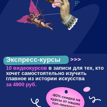
Как научиться
читать картины
Научитесь анализировать произведения
так, чтобы любой шедевр открывал вам
свои тайны!
3 990 ₽
Курс
Анастасии Постригай
90 минут
Мода, вдохновленная
искусством
Вы узнаете, как модельеры
превратились из портных
в художников, и кто исполнял роль
дизайнеров при дворе королей.