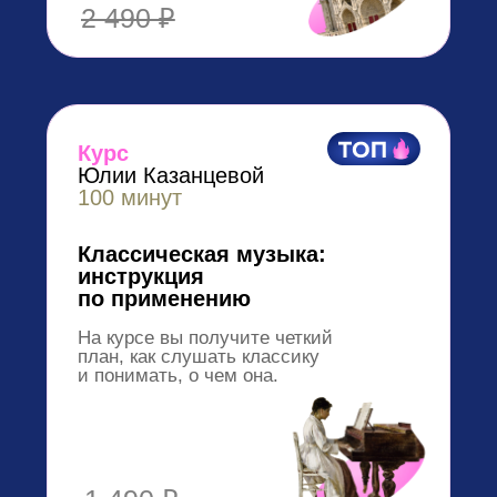
Курс
Анастасии Постригай
90 минут
Искусство для
светской жизни
Узнаете, как провести время в музее
или на выставке максимально
полезно и интересно.
3 990 ₽
Доступ:
1 год
24 200 ₽
4 900 ₽
до 30 апреля