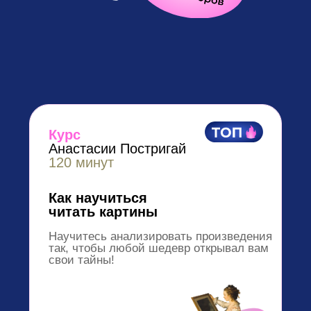
3 990 ₽
Курс
Анастасии Постригай
90 минут
Что скрывает мир
архитектуры
Как за 90 минут изучить всю
историю архитектуры по новой
методике
1 990 ₽
Курс