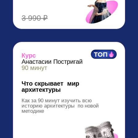
2 490 ₽
Курс
Юлии Казанцевой
100 минут
Классическая музыка:
инструкция
по применению
На курсе вы получите четкий
план, как слушать классику
и понимать, о чем она.
1 490 ₽