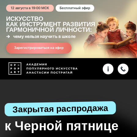
12 августа в 19:00 МСК
Бесплатный эфир
ИСКУССТВО
КАК ИНСТРУМЕНТ РАЗВИТИЯ
ГАРМОНИЧНОЙ ЛИЧНОСТИ:
чему нельзя научить в школе
Зарегистрироваться на эфир
Закрытая распродажа
к Черной пятнице
>>>
Редкие предложения курсов
по искусству со скидкой
40-80%
Получить доступ