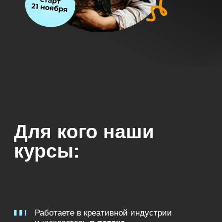
Работаете в креативной индустрии
и нуждаетесь
в потоке
оригинальных идей
или просто
хотите развить вкус
и насмотренность.
Хотите
качественно ходить
по выставкам
— считывать
послания художников и символику
произведений
Любите рассказывать об искусстве
близким или нуждаетесь в том,
чтобы
найти новое окружение,
которое разделит ваши интересы
Приглашаем в самое
наполненное смыслами
путешествие с OP-POP-ART!