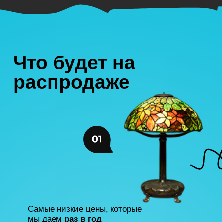
20+ коротких и длинных программ
по искусству
от Анастасии Постригай
и лучших искусствоведов
Что говорят о наших
курсах студенты: