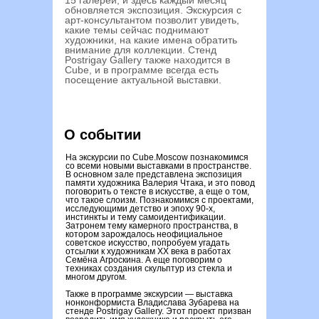
15 галерей, и здесь каждый месяц
обновляется экспозиция. Экскурсия с
арт-консультантом позволит увидеть,
какие темы сейчас поднимают
художники, на какие имена обратить
внимание для коллекции. Стенд
Postrigay Gallery также находится в
Cube, и в программе всегда есть
посещение актуальной выставки.
О событии
На экскурсии по Cube.Moscow познакомимся
со всеми новыми выставками в пространстве.
В основном зале представлена экспозиция
памяти художника Валерия Чтака, и это повод
поговорить о тексте в искусстве, а еще о том,
что такое слоизм. Познакомимся с проектами,
исследующими детство и эпоху 90-х,
инстинкты и тему самоидентификации.
Затронем тему камерного пространства, в
котором зарождалось неофициальное
советское искусство, попробуем угадать
отсылки к художникам XX века в работах
Семёна Агроскина. А еще поговорим о
техниках создания скульптур из стекла и
многом другом.
Также в программе экскурсии — выставка
нонконформиста Владислава Зубарева на
стенде Postrigay Gallery. Этот проект призван