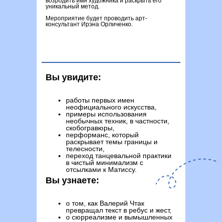
возродить имя художника и раскрыть его
уникальный метод.
Мероприятие будет проводить арт-
консультант Ирэна Орличенко.
Вы увидите:
работы первых имен
неофициального искусства,
примеры использования
необычных техник, в частности,
скобогравюры,
перформанс, который
раскрывает темы границы и
телесности,
переход танцевальной практики
в чистый минимализм с
отсылками к Матиссу.
Вы узнаете:
о том, как Валерий Чтак
превращал текст в ребус и жест,
о сюрреализме и вымышленных