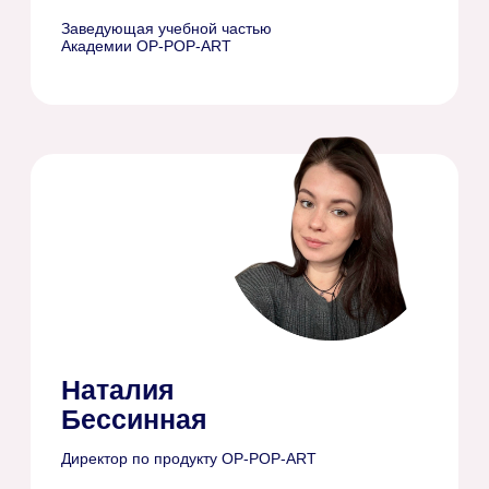
Заполните заявку до
7 июля
Укажите ваши данные в анкете ниже.
Указывайте актуальный номер!
Отнеситесь с
вниманием к каждому вопросу, жюри
выберет победителями
наиболее
заинтересованных в гранте участников
конкурса. Чем более искренними будут ваши
ответы, тем выше вероятность победы.
До окончания приема заявок
осталось:
00
:
00
:
00
:
00
дней
часов
минут
секунд