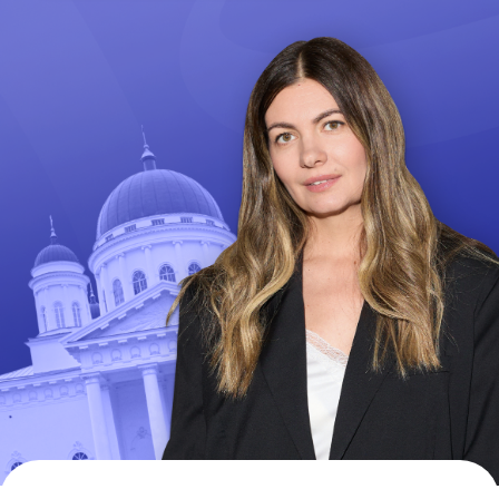
Условия:
Грант — это возможность для
всех пройти обучение и
получить диплом
искусствоведа Академии OP-
POP-ART.
Грант выдается на конкурсной основе и
покрывает
до 60%
стоимости обучения в
Академии.
Для участия в конкурсе необходимо заполнить
анкету и подать заявку на этой странице.
Победители будут определены жюри Академией
во главе с Анастасией Постригай.