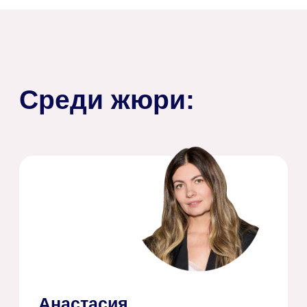
Наталия
Бессинная
Директор по продукту OP-POP-ART
Только 18 мест
С победителями свяжутся кураторы