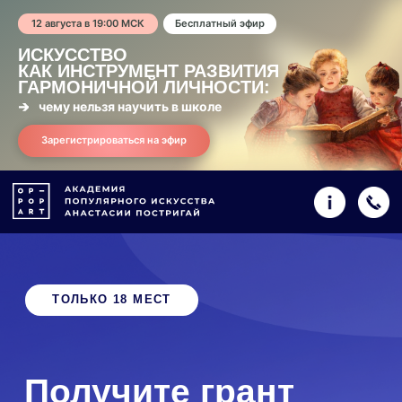
12 августа в 19:00 МСК
Бесплатный эфир
ИСКУССТВО
КАК ИНСТРУМЕНТ РАЗВИТИЯ
ГАРМОНИЧНОЙ ЛИЧНОСТИ:
чему нельзя научить в школе
Зарегистрироваться на эфир
ТОЛЬКО 18 МЕСТ
Получите грант
на обучение
в Академии OP-
POP-ART
Сделайте первый шаг к получению