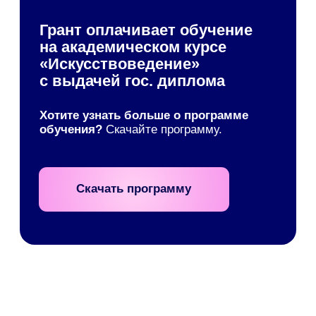
Постригай
Искусствовед с 20-летним опытом, основатель
Школы Популярного Искусства OP-POP-ART и
галереи Postrigay Gallery, автор четырех книг по
истории искусства.
Маргарита
Максименко
Заведующая учебной частью
Академии OP-POP-ART