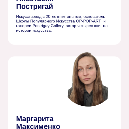
и расскажут, как воспользоваться грантом.
Будьте на связи!
В случае, если с победителями нельзя будет
связаться, их место будет передано другим
участникам.
Количество грантов
ограничено:
грант на 60%
от стоимости
3 места
обучения
грант на 50%
от стоимости
5 мест
обучения
грант на 35%
10 мест
от стоимости обучения