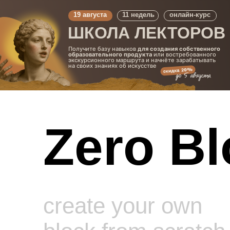
19 августа
11 недель
онлайн-курс
ШКОЛА ЛЕКТОРОВ
Получите базу навыков
для создания собственного
образовательного продукта
или востребованного
экскурсионного маршрута и начнёте зарабатывать
на своих знаниях об искусстве
Zero Bl
create your own