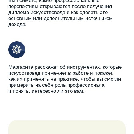
Для кого семинар:
Для тех, кто только начинает свой путь
или задумывается о глубоком
погружении в профессию в мире
искусства.
Приходите, если хотите:
«Примерить» на себя роль
искусствоведа и понять, насколько вам
близка эта профессия
Пообщаться
с опытным искусствоведом
в формате живого диалога
Познакомиться с Академией OP-POP-
ART
и убедиться в качестве
образовательной программы