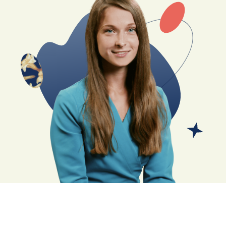
искусства, чтобы быть искусствоведом.
Вы поймете, какие профессиональные
перспективы открываются после получения
диплома искусствоведа и как сделать это
основным или дополнительным источником
дохода.
Маргарита расскажет об инструментах, которые
искусствовед применяет в работе и покажет,
как их применять на практике, чтобы вы смогли
примерить на себя роль профессионала
и понять, интересно ли это вам.