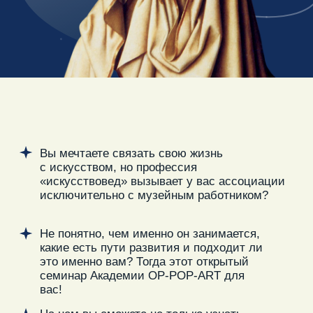
это именно вам? Тогда этот открытый
семинар Академии OP-POP-ART для
вас!
На нем вы сможете не только узнать
о карьерных треках искусствоведа,
но и на практике почувствовать, как
мыслят и работают специалисты
в области искусства.
Ведущая семинара
Маргарита Максименко
— практикующий искусствовед
с многолетним опытом кураторской
и педагогической работы. В Академии
OP-POP-ART Маргарита руководит учебной
программой.