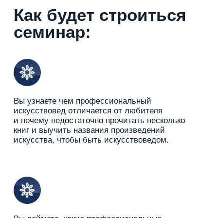
Участники семинара
получат подарок —
pdf-файл «Гайд по карьерному пути»
с самым подробным описанием
профессионального пути
искусствоведа в рунете!
Записываюсь