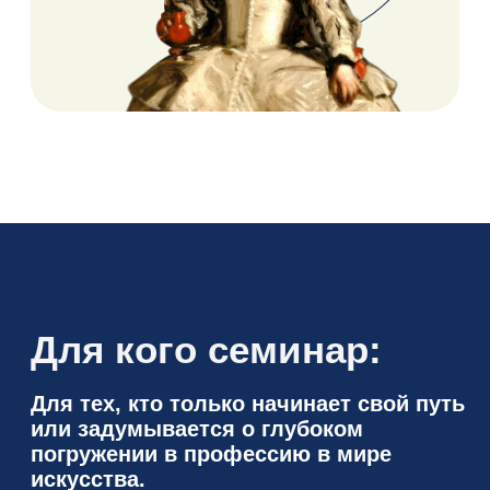
Академия OP-
POP-ART
— самый масштабный в Рунете
проект по популяризации
искусства
Миссия OP-POP-ART — открыть дверь в мир
искусства каждому. Здесь топовые
преподаватели и искусствоведы рассказывают
об искусстве на простом и доступном языке —
так, чтобы было понятно человеку с любым
уровнем знаний.
Узнать подробнее