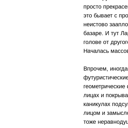
просто прекрасе
это бывает с пр
неистово заапло
базаре. И тут Л
голове от друго
Началась массо
Впрочем, иногда
футуристические
геометрические 
лицах и покрыва
каникулах подсу
лицом и замысло
тоже неравнодуш