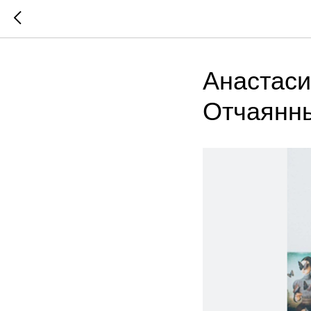
Анастаси
Отчаянн