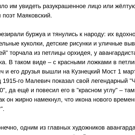
ло им увидеть разукрашенное лицо или жёлтую
 поэт Маяковский.
езирали буржуа и тянулись к народу: их вдох
ельные куколки, детские рисунки и уличные выве
й" торчала из петлицы орхидея, у авангардист
а. В таком виде – с красными ложками в петли
 и его друзья вышли на Кузнецкий Мост 1 март
 1915-го Малевич показал свой легендарный "
0", да ещё и повесил его в "красном углу" – там
ак он жирно намекнул, что икона нового времени
".
нечно, одним из главных художников авангарда