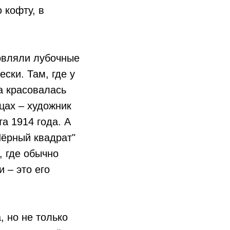
 кофту, в
новляли лубочные
ски. Там, где у
а красовалась
цах – художник
а 1914 года. А
Чёрный квадрат"
, где обычно
 – это его
, но не только