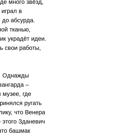
де много звёзд,
 играл в
 до абсурда.
ной тканью,
ик украдёт идеи.
ь свои работы,
и. Однажды
вангарда –
 музее, где
ринялся ругать
лику, что Венера
е этого Зданевич
 что башмак