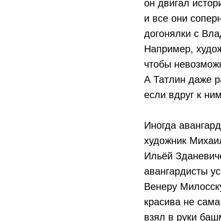
он двигал истор
и все они сопер
догонялки с Вл
Например, худож
чтобы невозможн
А Татлин даже р
если вдруг к ни
Иногда авангард
художник Михаил
Ильёй Зданевич
авангардисты ус
Венеру Милосску
красива не сама 
взял в руки баш