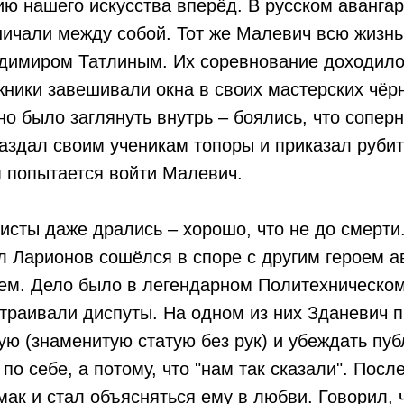
ию нашего искусства вперёд. В русском авангар
ничали между собой. Тот же Малевич всю жизнь
адимиром Татлиным. Их соревнование доходило
ники завешивали окна в своих мастерских чёр
о было заглянуть внутрь – боялись, что соперн
аздал своим ученикам топоры и приказал рубит
м попытается войти Малевич.
исты даже дрались – хорошо, что не до смерт
 Ларионов сошёлся в споре с другим героем а
ем. Дело было в легендарном Политехническом
траивали диспуты. На одном из них Зданевич п
ю (знаменитую статую без рук) и убеждать пуб
по себе, а потому, что "нам так сказали". Посл
мак и стал объясняться ему в любви. Говорил,