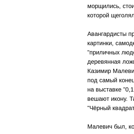
морщились, стои
которой щеголял
Авангардисты пр
картинки, самод
"приличных люде
деревянная ложк
Казимир Малевич
под самый конец
на выставке "0,1
вешают икону. Т
"Чёрный квадрат
Малевич был, ко