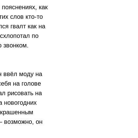
 пояснениях, как
тих слов кто-то
ся гвалт как на
 схлопотал по
о звонком.
н ввёл моду на
ебя на голове
ал рисовать на
а новогодних
зукрашенным
– возможно, он