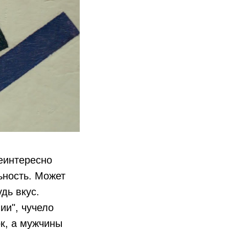
еинтересно
ьность. Может
дь вкус.
ии", чучело
к, а мужчины