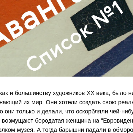
как и большинству художников XX века, было н
жающий их мир. Они хотели создать свою реал
о они только и делали, что оскорбляли чей-нибу
у возмущают бородатая женщина на "Евровиден
лком музея. А тогда барышни падали в обморо