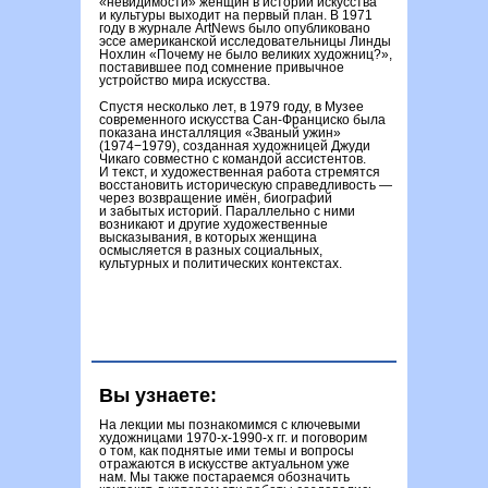
«невидимости» женщин в истории искусства
и культуры выходит на первый план. В 1971
году в журнале ArtNews было опубликовано
эссе американской исследовательницы Линды
Нохлин «Почему не было великих художниц?»,
поставившее под сомнение привычное
устройство мира искусства.
Спустя несколько лет, в 1979 году, в Музее
современного искусства Сан-Франциско была
показана инсталляция «Званый ужин»
(1974−1979), созданная художницей Джуди
Чикаго совместно с командой ассистентов.
И текст, и художественная работа стремятся
восстановить историческую справедливость —
через возвращение имён, биографий
и забытых историй. Параллельно с ними
возникают и другие художественные
высказывания, в которых женщина
осмысляется в разных социальных,
культурных и политических контекстах.
Вы узнаете:
На лекции мы познакомимся с ключевыми
художницами 1970-х-1990-х гг. и поговорим
о том, как поднятые ими темы и вопросы
отражаются в искусстве актуальном уже
нам. Мы также постараемся обозначить