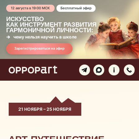
12 августа в 19:00 МСК
Бесплатный эфир
ИСКУССТВО
КАК ИНСТРУМЕНТ РАЗВИТИЯ
ГАРМОНИЧНОЙ ЛИЧНОСТИ:
чему нельзя научить в школе
Зарегистрироваться на эфир
21 НОЯБРЯ – 25 НОЯБРЯ
АРТ-ПУТЕШЕСТВИЕ
В КАИР
Глубокое погружение
в искусство древнего Египта