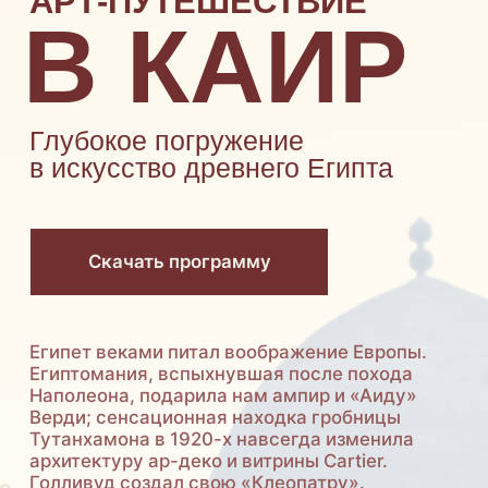
Скачать программу
Египет веками питал воображение Европы.
Египтомания, вспыхнувшая после похода
Наполеона, подарила нам ампир и «Аиду»
Верди; сенсационная находка гробницы
Тутанхамона в 1920-х навсегда изменила
архитектуру ар-деко и витрины Cartier.
Голливуд создал свою «Клеопатру».
Сегодня Каир ярко вернулся на карту арт-
мира.
Открытие грандиозного Большого
Египетского музея
(GEM) закрепил
за страной статус региональной
культурной силы. Мы отправляемся в тур
именно сейчас, чтобы увидеть этот
ренессанс своими глазами.